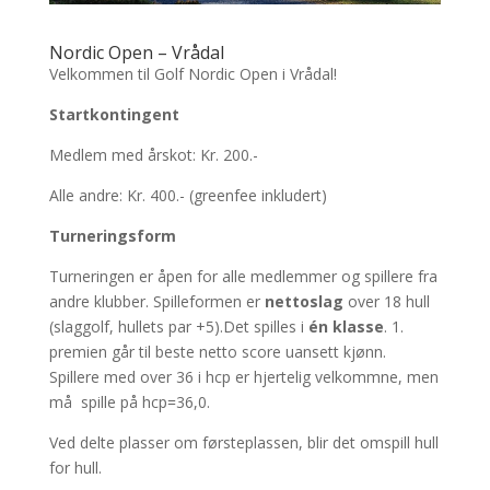
Nordic Open – Vrådal
Velkommen til Golf Nordic Open i Vrådal!
Startkontingent
Medlem med årskot: Kr. 200.-
Alle andre: Kr. 400.- (greenfee inkludert)
Turneringsform
Turneringen er åpen for alle medlemmer og spillere fra
andre klubber. Spilleformen er
nettoslag
over 18 hull
(slaggolf, hullets par +5).Det spilles i
én klasse
. 1.
premien går til beste netto score uansett kjønn.
Spillere med over 36 i hcp er hjertelig velkommne, men
må spille på hcp=36,0.
Ved delte plasser om førsteplassen, blir det omspill hull
for hull.